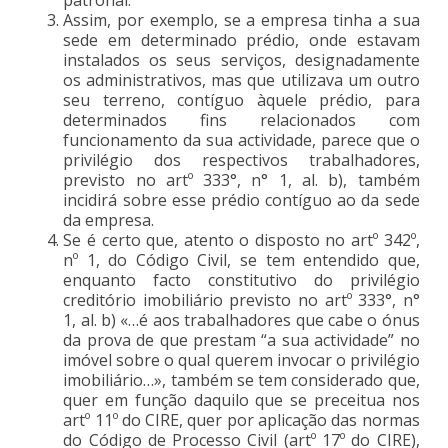
Assim, por exemplo, se a empresa tinha a sua
sede em determinado prédio, onde estavam
instalados os seus serviços, designadamente
os administrativos, mas que utilizava um outro
seu terreno, contíguo àquele prédio, para
determinados fins relacionados com
funcionamento da sua actividade, parece que o
privilégio dos respectivos trabalhadores,
previsto no artº 333°, n° 1, al. b), também
incidirá sobre esse prédio contíguo ao da sede
da empresa.
Se é certo que, atento o disposto no artº 342º,
nº 1, do Código Civil, se tem entendido que,
enquanto facto constitutivo do privilégio
creditório imobiliário previsto no artº 333°, n°
1, al. b) «…é aos trabalhadores que cabe o ónus
da prova de que prestam “a sua actividade” no
imóvel sobre o qual querem invocar o privilégio
imobiliário…», também se tem considerado que,
quer em função daquilo que se preceitua nos
artº 11º do CIRE, quer por aplicação das normas
do Código de Processo Civil (artº 17º do CIRE),