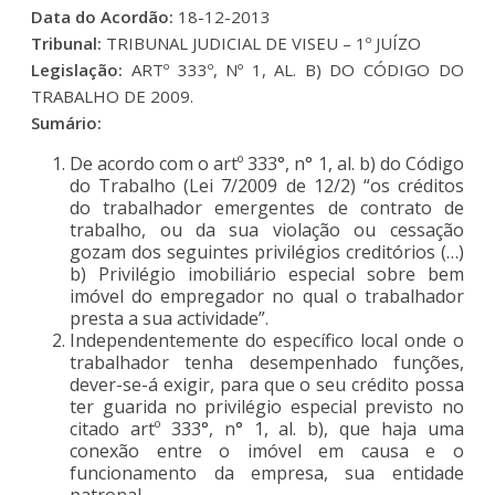
Data do Acordão:
18-12-2013
Tribunal:
TRIBUNAL JUDICIAL DE VISEU – 1º JUÍZO
Legislação:
ARTº 333º, Nº 1, AL. B) DO CÓDIGO DO
TRABALHO DE 2009.
Sumário:
De acordo com o artº 333°, n° 1, al. b) do Código
do Trabalho (Lei 7/2009 de 12/2) “os créditos
do trabalhador emergentes de contrato de
trabalho, ou da sua violação ou cessação
gozam dos seguintes privilégios creditórios (…)
b) Privilégio imobiliário especial sobre bem
imóvel do empregador no qual o trabalhador
presta a sua actividade”.
Independentemente do específico local onde o
trabalhador tenha desempenhado funções,
dever-se-á exigir, para que o seu crédito possa
ter guarida no privilégio especial previsto no
citado artº 333°, n° 1, al. b), que haja uma
conexão entre o imóvel em causa e o
funcionamento da empresa, sua entidade
patronal.