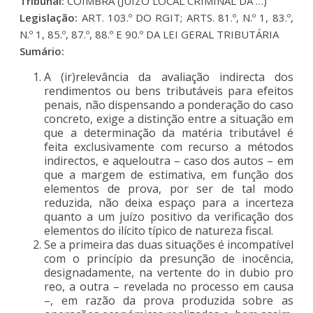
Tribunal:
COIMBRA (JUÍZO LOCAL CRIMINAL DA …)
Legislação:
ART. 103.º DO RGIT; ARTS. 81.º, N.º 1, 83.º,
N.º 1, 85.º, 87.º, 88.º E 90.º DA LEI GERAL TRIBUTÁRIA
Sumário:
A (ir)relevância da avaliação indirecta dos
rendimentos ou bens tributáveis para efeitos
penais, não dispensando a ponderação do caso
concreto, exige a distinção entre a situação em
que a determinação da matéria tributável é
feita exclusivamente com recurso a métodos
indirectos, e aqueloutra – caso dos autos – em
que a margem de estimativa, em função dos
elementos de prova, por ser de tal modo
reduzida, não deixa espaço para a incerteza
quanto a um juízo positivo da verificação dos
elementos do ilícito típico de natureza fiscal.
Se a primeira das duas situações é incompatível
com o princípio da presunção de inocência,
designadamente, na vertente do in dubio pro
reo, a outra – revelada no processo em causa
–, em razão da prova produzida sobre as