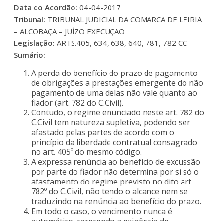
Data do Acordão:
04-04-2017
Tribunal:
TRIBUNAL JUDICIAL DA COMARCA DE LEIRIA
– ALCOBAÇA – JUÍZO EXECUÇÃO
Legislação:
ARTS.405, 634, 638, 640, 781, 782 CC
Sumário:
A perda do benefício do prazo de pagamento
de obrigações a prestações emergente do não
pagamento de uma delas não vale quanto ao
fiador (art. 782 do C.Civil).
Contudo, o regime enunciado neste art. 782 do
C.Civil tem natureza supletiva, podendo ser
afastado pelas partes de acordo com o
princípio da liberdade contratual consagrado
no art. 405º do mesmo código.
A expressa renúncia ao benefício de excussão
por parte do fiador não determina por si só o
afastamento do regime previsto no dito art.
782º do C.Civil, não tendo o alcance nem se
traduzindo na renúncia ao benefício do prazo.
Em todo o caso, o vencimento nunca é
automático, carecendo a exigência de