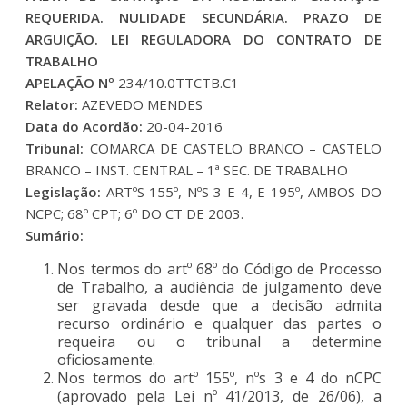
REQUERIDA. NULIDADE SECUNDÁRIA. PRAZO DE
ARGUIÇÃO. LEI REGULADORA DO CONTRATO DE
TRABALHO
APELAÇÃO Nº
234/10.0TTCTB.C1
Relator:
AZEVEDO MENDES
Data do Acordão:
20-04-2016
Tribunal:
COMARCA DE CASTELO BRANCO – CASTELO
BRANCO – INST. CENTRAL – 1ª SEC. DE TRABALHO
Legislação:
ARTºS 155º, NºS 3 E 4, E 195º, AMBOS DO
NCPC; 68º CPT; 6º DO CT DE 2003.
Sumário:
Nos termos do artº 68º do Código de Processo
de Trabalho, a audiência de julgamento deve
ser gravada desde que a decisão admita
recurso ordinário e qualquer das partes o
requeira ou o tribunal a determine
oficiosamente.
Nos termos do artº 155º, nºs 3 e 4 do nCPC
(aprovado pela Lei nº 41/2013, de 26/06), a