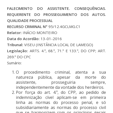
FALECIMENTO DO ASSISTENTE. CONSEQUÊNCIAS.
REQUERENTE DO PROSSEGUIMENTO DOS AUTOS.
QUALIDADE PROCESSUAL
RECURSO CRIMINAL Nº
95/12.4GCLMG.C1
Relator:
INÁCIO MONTEIRO
Data do Acordão:
13-01-2016
Tribunal:
VISEU (INSTÂNCIA LOCAL DE LAMEGO)
Legislação:
ARTS. 4.º, 68.º, 71.º E 133.º, DO CPP; ART.
269.º DO CPC
Sumário:
O procedimento criminal, atenta a sua
natureza pública, apesar da morte do
assistente, prosseguiria sempre,
independentemente da vontade dos herdeiros.
Por força do art. 4.º, do CPP, ao pedido de
indemnização cível aplicam-se em primeira
linha as normas do processo penal, e só
subsidiariamente as normas do processo civil
que se harmonizem com os princípios gerais