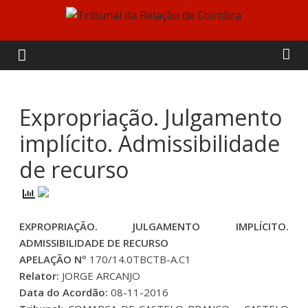
Skip
to
Tribunal
content
da
Relação
Expropriação. Julgamento
implícito. Admissibilidade
de
de recurso
Coimbra
EXPROPRIAÇÃO. JULGAMENTO IMPLÍCITO.
ADMISSIBILIDADE DE RECURSO
APELAÇÃO Nº
170/14.0TBCTB-A.C1
Relator:
JORGE ARCANJO
Data do Acordão:
08-11-2016