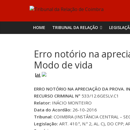
Skip
Tribunal
to
content
da
HOME
TRIBUNAL DA RELAÇÃO
LEGISLAÇ
Relação
Erro notório na apreci
de
Modo de vida
Coimbra
ERRO NOTÓRIO NA APRECIAÇÃO DA PROVA. IN
RECURSO CRIMINAL Nº
533/12.6GESLV.C1
Relator:
INÁCIO MONTEIRO
Data do Acordão:
26-10-2016
Tribunal:
COIMBRA (INSTÂNCIA CENTRAL – SEC
Legislação:
ART. 410.º, N.º 2, AL. C), DO CPP; A