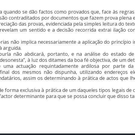
a quando se dão factos como provados que, face às regras
u são contraditados por documentos que fazem prova plena e
reciação das provas, evidenciada pela simples leitura do text
revelam um sentido e a decisão recorrida extrai ilação con
órias não implica necessariamente a aplicação do princípio
à arguida.
a burla não abdicará, portanto, e na análise do estado d
“desonesta”, à luz dos ditames da boa fé objectiva, de um 
 uma actuação requintadamente ardilosa por parte da 
inal dos mesmos não dispunha, utilizando endereços ele
ndatários, assim os determinando à prática de actos que lh
 forma exclusiva à prática de um daqueles tipos legais de cr
factor determinante para que se possa concluir que disso t