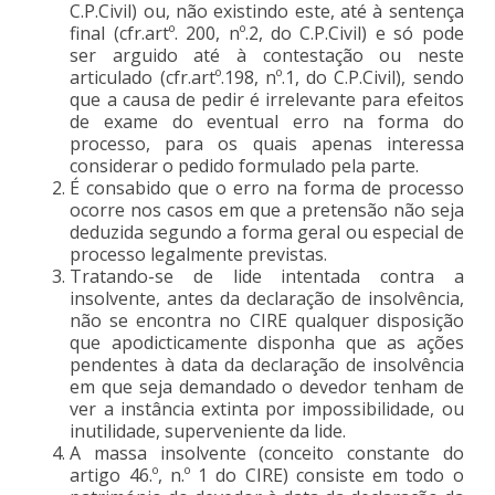
C.P.Civil) ou, não existindo este, até à sentença
final (cfr.artº. 200, nº.2, do C.P.Civil) e só pode
ser arguido até à contestação ou neste
articulado (cfr.artº.198, nº.1, do C.P.Civil), sendo
que a causa de pedir é irrelevante para efeitos
de exame do eventual erro na forma do
processo, para os quais apenas interessa
considerar o pedido formulado pela parte.
É consabido que o erro na forma de processo
ocorre nos casos em que a pretensão não seja
deduzida segundo a forma geral ou especial de
processo legalmente previstas.
Tratando-se de lide intentada contra a
insolvente, antes da declaração de insolvência,
não se encontra no CIRE qualquer disposição
que apodicticamente disponha que as ações
pendentes à data da declaração de insolvência
em que seja demandado o devedor tenham de
ver a instância extinta por impossibilidade, ou
inutilidade, superveniente da lide.
A massa insolvente (conceito constante do
artigo 46.º, n.º 1 do CIRE) consiste em todo o