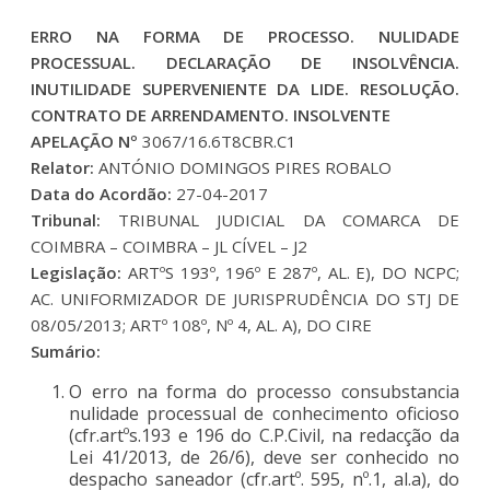
ERRO NA FORMA DE PROCESSO. NULIDADE
PROCESSUAL. DECLARAÇÃO DE INSOLVÊNCIA.
INUTILIDADE SUPERVENIENTE DA LIDE. RESOLUÇÃO.
CONTRATO DE ARRENDAMENTO. INSOLVENTE
APELAÇÃO Nº
3067/16.6T8CBR.C1
Relator:
ANTÓNIO DOMINGOS PIRES ROBALO
Data do Acordão:
27-04-2017
Tribunal:
TRIBUNAL JUDICIAL DA COMARCA DE
COIMBRA – COIMBRA – JL CÍVEL – J2
Legislação:
ARTºS 193º, 196º E 287º, AL. E), DO NCPC;
AC. UNIFORMIZADOR DE JURISPRUDÊNCIA DO STJ DE
08/05/2013; ARTº 108º, Nº 4, AL. A), DO CIRE
Sumário:
O erro na forma do processo consubstancia
nulidade processual de conhecimento oficioso
(cfr.artºs.193 e 196 do C.P.Civil, na redacção da
Lei 41/2013, de 26/6), deve ser conhecido no
despacho saneador (cfr.artº. 595, nº.1, al.a), do