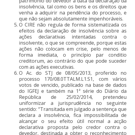
património do devedor à data da declaração da
insolvência, tal como os bens e os direitos que
venha a adquirir na pendência do processo, e
que não sejam absolutamente impenhoráveis.
O CIRE não regula de forma sistematizada os
efeitos da declaração de insolvência sobre as
ações declarativas intentadas contra o
insolvente, o que se compreende, porque estas
ações não colocam em crise, pelo menos de
forma imediata, o princípio par conditio
creditorum, ao contrário do que pode suceder
com as ações executivas.
O Ac. do STJ de 08/05/2013, proferido no
processo 170/08.0TTALM.L1.S1, com vários
votos de vencido, publicado na base de dados
do IGFEJ e também na 1ª série do Diário da
República de 25/02/2014, pretendeu
uniformizar a jurisprudência no seguinte
sentido: “Transitada em julgado a sentença que
declara a insolvência, fica impossibilitada de
alcançar o seu efeito útil normal a acção
declarativa proposta pelo credor contra o
devedor, destinada a obter o reconhecimento