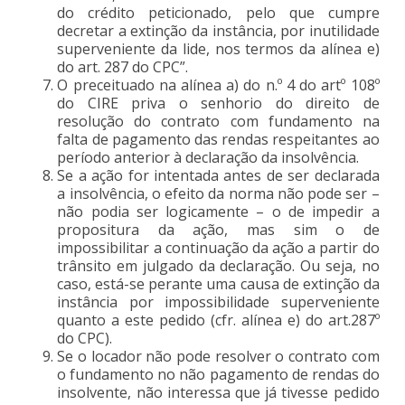
do crédito peticionado, pelo que cumpre
decretar a extinção da instância, por inutilidade
superveniente da lide, nos termos da alínea e)
do art. 287 do CPC”.
O preceituado na alínea a) do n.º 4 do artº 108º
do CIRE priva o senhorio do direito de
resolução do contrato com fundamento na
falta de pagamento das rendas respeitantes ao
período anterior à declaração da insolvência.
Se a ação for intentada antes de ser declarada
a insolvência, o efeito da norma não pode ser –
não podia ser logicamente – o de impedir a
propositura da ação, mas sim o de
impossibilitar a continuação da ação a partir do
trânsito em julgado da declaração. Ou seja, no
caso, está-se perante uma causa de extinção da
instância por impossibilidade superveniente
quanto a este pedido (cfr. alínea e) do art.287º
do CPC).
Se o locador não pode resolver o contrato com
o fundamento no não pagamento de rendas do
insolvente, não interessa que já tivesse pedido