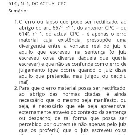
614º, Nº 1, DO ACTUAL CPC
Sumário:
O erro ou lapso que pode ser rectificado, ao
abrigo do art. 667º, nº 1, do anterior CPC – ou
614º, nº 1, do actual CPC – é apenas o erro
material cuja existência pressupõe uma
divergência entre a vontade real do juiz e
aquilo que escreveu na sentença (o juiz
escreveu coisa diversa daquela que queria
escrever) e que não se confunde com o erro de
julgamento (que ocorre quando o juiz disse
aquilo que pretendia, mas julgou ou decidiu
mal).
Para que o erro material possa ser rectificado,
ao abrigo das normas citadas, é ainda
necessário que o mesmo seja manifesto, ou
seja, é necessário que ele seja apreensível
externamente através do contexto da sentença
ou despacho, de tal forma que possa ser
percebido por outrem (e não apenas pelo juiz
que os proferiu) que o juiz escreveu coisa