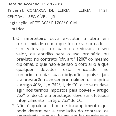
Data do Acordão:
15-11-2016
Tribunal:
COMARCA DE LEIRIA – LEIRIA – INST.
CENTRAL – SEC. CÍVEL – J5
Legislação:
ARTºS 808º E 1208º C. CIVIL.
Sumário:
O Empreiteiro deve executar a obra em
conformidade com o que foi convencionado, e
sem vícios que excluam ou reduzam o seu
valor, ou aptidão para o uso ordinário ou
previsto no contrato (cfr. art.º 1208º do mesmo
diploma), o que não é senão o corolário a que
qualquer devedor está vinculado no
cumprimento das suas obrigações, quais sejam
– a prestação deve ser pontualmente cumprida
– artigo 406º, 1, e 762º, 1, do CC, o solvens deve
agir nos termos impostos pela boa-fé – artigo
762º, 2, do CC e a prestação deve ser efetuada
integralmente – artigo 763º do CC.
Não é qualquer tipo de incumprimento que
pode determinar a resolução do contrato de
empreitada, tem de haver um incumprimento