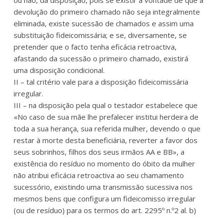
devolução do primeiro chamado não seja integralmente
eliminada, existe sucessão de chamados e assim uma
substituição fideicomissária; e se, diversamente, se
pretender que o facto tenha eficácia retroactiva,
afastando da sucessão o primeiro chamado, existirá
uma disposição condicional.
II – tal critério vale para a disposição fideicomissária
irregular.
III – na disposição pela qual o testador estabelece que
«No caso de sua mãe lhe prefalecer institui herdeira de
toda a sua herança, sua referida mulher, devendo o que
restar à morte desta beneficiária, reverter a favor dos
seus sobrinhos, filhos dos seus irmãos AA e BB», a
existência do resíduo no momento do óbito da mulher
não atribui eficácia retroactiva ao seu chamamento
sucessório, existindo uma transmissão sucessiva nos
mesmos bens que configura um fideicomisso irregular
(ou de resíduo) para os termos do art. 2295º n.º2 al. b)