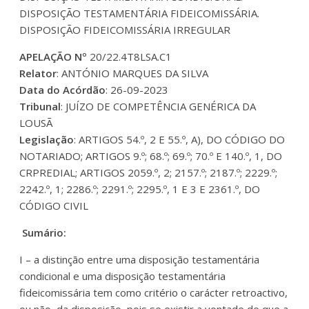
DISPOSIÇÃO TESTAMENTÁRIA FIDEICOMISSÁRIA.
DISPOSIÇÃO FIDEICOMISSÁRIA IRREGULAR
APELAÇÃO Nº
20/22.4T8LSA.C1
Relator
: ANTÓNIO MARQUES DA SILVA
Data do Acórdão
: 26-09-2023
Tribunal
: JUÍZO DE COMPETÊNCIA GENÉRICA DA
LOUSÃ
Legislação
: ARTIGOS 54.º, 2 E 55.º, A), DO CÓDIGO DO
NOTARIADO; ARTIGOS 9.º; 68.º; 69.º; 70.º E 140.º, 1, DO
CRPREDIAL; ARTIGOS 2059.º, 2; 2157.º; 2187.º; 2229.º;
2242.º, 1; 2286.º; 2291.º; 2295.º, 1 E 3 E 2361.º, DO
CÓDIGO CIVIL
Sumário:
I – a distinção entre uma disposição testamentária
condicional e uma disposição testamentária
fideicomissária tem como critério o carácter retroactivo,
ou não, da disposição, pois se existir a vontade de que a