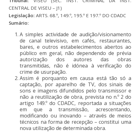
Tribunal:
VISEU (SEC. INST. CRIMINAL DA INST.
CENTRAL DE VISEU – J1)
Legislação:
ARTS. 68.º, 149.º, 195.º E 197.º DO CDADC
Sumário:
A simples actividade de audição/visionamento
de canal televisivo, em cafés, restaurantes,
bares, e outros estabelecimentos abertos ao
público em geral, não dependendo de prévia
autorização dos autores das obras
transmitidas, não é idónea à verificação do
crime de usurpação.
Assim é porquanto em causa está tão só a
captação, por aparelho de TV, dos sinais de
sons e imagens difundidos pelo transmissor e
não a reutilização de obra, prevista no n.º 2 do
artigo 149.º do CDADC, reportada a situações
em que a transmissão, acrescentando,
modificando ou inovando – através de meios
técnicos na forma de recepção – constitui uma
nova utilização de determinada obra.