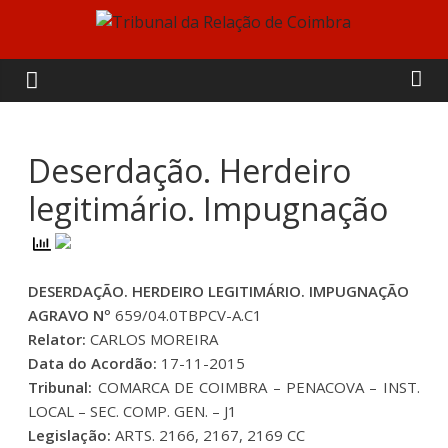
Skip
to
Tribunal
content
da
Relação
Deserdação. Herdeiro
legitimário. Impugnação
de
Coimbra
DESERDAÇÃO. HERDEIRO LEGITIMÁRIO. IMPUGNAÇÃO
AGRAVO Nº
659/04.0TBPCV-A.C1
Relator:
CARLOS MOREIRA
Data do Acordão:
17-11-2015
Tribunal:
COMARCA DE COIMBRA – PENACOVA – INST.
LOCAL – SEC. COMP. GEN. – J1
Legislação:
ARTS. 2166, 2167, 2169 CC