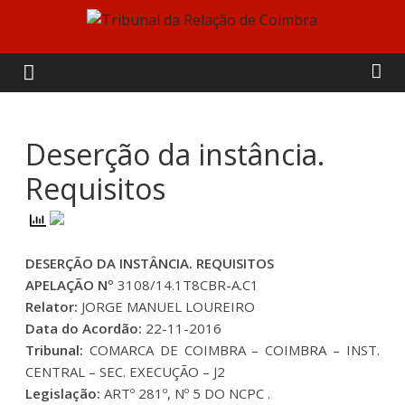
Skip
to
Tribunal
content
da
Relação
Deserção da instância.
Requisitos
de
Coimbra
DESERÇÃO DA INSTÂNCIA. REQUISITOS
APELAÇÃO Nº
3108/14.1T8CBR-A.C1
Relator:
JORGE MANUEL LOUREIRO
Data do Acordão:
22-11-2016
Tribunal:
COMARCA DE COIMBRA – COIMBRA – INST.
CENTRAL – SEC. EXECUÇÃO – J2
Legislação:
ARTº 281º, Nº 5 DO NCPC .