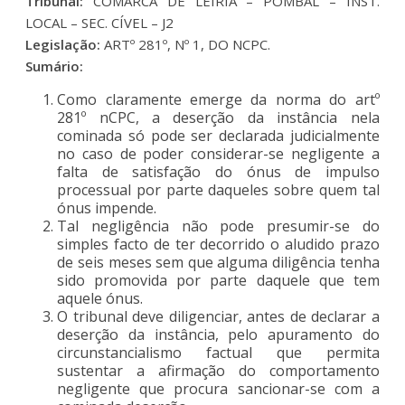
Tribunal:
COMARCA DE LEIRIA – POMBAL – INST.
LOCAL – SEC. CÍVEL – J2
Legislação:
ARTº 281º, Nº 1, DO NCPC.
Sumário:
Como claramente emerge da norma do artº
281º nCPC, a deserção da instância nela
cominada só pode ser declarada judicialmente
no caso de poder considerar-se negligente a
falta de satisfação do ónus de impulso
processual por parte daqueles sobre quem tal
ónus impende.
Tal negligência não pode presumir-se do
simples facto de ter decorrido o aludido prazo
de seis meses sem que alguma diligência tenha
sido promovida por parte daquele que tem
aquele ónus.
O tribunal deve diligenciar, antes de declarar a
deserção da instância, pelo apuramento do
circunstancialismo factual que permita
sustentar a afirmação do comportamento
negligente que procura sancionar-se com a