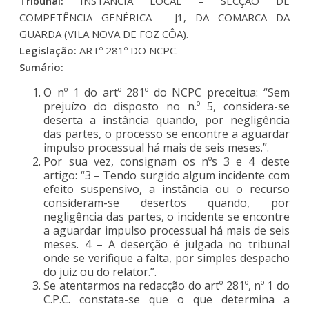
Tribunal:
INSTÂNCIA LOCAL – SECÇÃO DE
COMPETÊNCIA GENÉRICA – J1, DA COMARCA DA
GUARDA (VILA NOVA DE FOZ CÔA).
Legislação:
ARTº 281º DO NCPC.
Sumário:
O nº 1 do artº 281º do NCPC preceitua: “Sem
prejuízo do disposto no n.º 5, considera-se
deserta a instância quando, por negligência
das partes, o processo se encontre a aguardar
impulso processual há mais de seis meses.”.
Por sua vez, consignam os nºs 3 e 4 deste
artigo: “3 – Tendo surgido algum incidente com
efeito suspensivo, a instância ou o recurso
consideram-se desertos quando, por
negligência das partes, o incidente se encontre
a aguardar impulso processual há mais de seis
meses. 4 – A deserção é julgada no tribunal
onde se verifique a falta, por simples despacho
do juiz ou do relator.”.
Se atentarmos na redacção do artº 281º, nº 1 do
C.P.C. constata-se que o que determina a