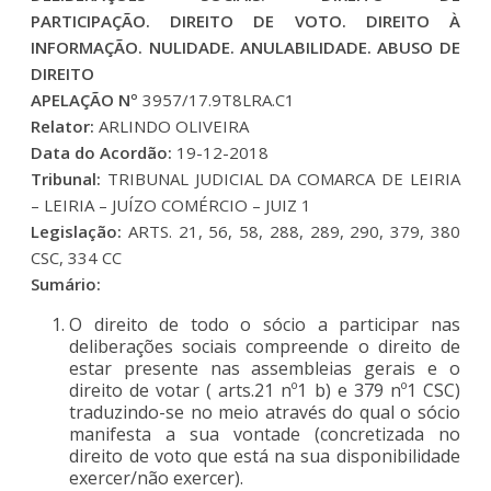
PARTICIPAÇÃO. DIREITO DE VOTO. DIREITO À
INFORMAÇÃO. NULIDADE. ANULABILIDADE. ABUSO DE
DIREITO
APELAÇÃO Nº
3957/17.9T8LRA.C1
Relator:
ARLINDO OLIVEIRA
Data do Acordão:
19-12-2018
Tribunal:
TRIBUNAL JUDICIAL DA COMARCA DE LEIRIA
– LEIRIA – JUÍZO COMÉRCIO – JUIZ 1
Legislação:
ARTS. 21, 56, 58, 288, 289, 290, 379, 380
CSC, 334 CC
Sumário:
O direito de todo o sócio a participar nas
deliberações sociais compreende o direito de
estar presente nas assembleias gerais e o
direito de votar ( arts.21 nº1 b) e 379 nº1 CSC)
traduzindo-se no meio através do qual o sócio
manifesta a sua vontade (concretizada no
direito de voto que está na sua disponibilidade
exercer/não exercer).