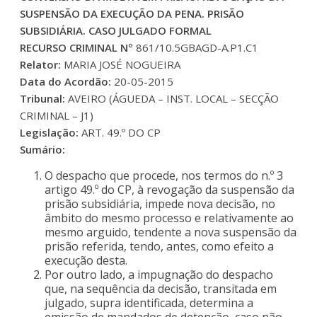
SUSPENSÃO DA EXECUÇÃO DA PENA. PRISÃO
SUBSIDIÁRIA. CASO JULGADO FORMAL
RECURSO CRIMINAL Nº
861/10.5GBAGD-A.P1.C1
Relator:
MARIA JOSÉ NOGUEIRA
Data do Acordão:
20-05-2015
Tribunal:
AVEIRO (ÁGUEDA – INST. LOCAL – SECÇÃO
CRIMINAL – J1)
Legislação:
ART. 49.º DO CP
Sumário:
O despacho que procede, nos termos do n.º 3
artigo 49.º do CP, à revogação da suspensão da
prisão subsidiária, impede nova decisão, no
âmbito do mesmo processo e relativamente ao
mesmo arguido, tendente a nova suspensão da
prisão referida, tendo, antes, como efeito a
execução desta.
Por outro lado, a impugnação do despacho
que, na sequência da decisão, transitada em
julgado, supra identificada, determina a
emissão de mandados de detenção, caso não