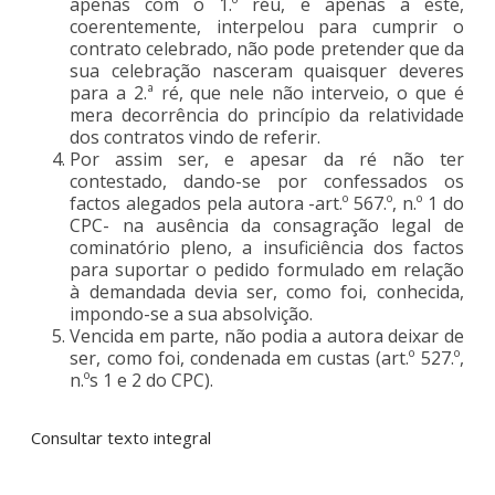
apenas com o 1.º réu, e apenas a este,
coerentemente, interpelou para cumprir o
contrato celebrado, não pode pretender que da
sua celebração nasceram quaisquer deveres
para a 2.ª ré, que nele não interveio, o que é
mera decorrência do princípio da relatividade
dos contratos vindo de referir.
Por assim ser, e apesar da ré não ter
contestado, dando-se por confessados os
factos alegados pela autora -art.º 567.º, n.º 1 do
CPC- na ausência da consagração legal de
cominatório pleno, a insuficiência dos factos
para suportar o pedido formulado em relação
à demandada devia ser, como foi, conhecida,
impondo-se a sua absolvição.
Vencida em parte, não podia a autora deixar de
ser, como foi, condenada em custas (art.º 527.º,
n.ºs 1 e 2 do CPC).
Consultar texto integral