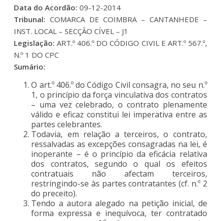
Data do Acordão:
09-12-2014
Tribunal:
COMARCA DE COIMBRA – CANTANHEDE –
INST. LOCAL – SECÇÃO CÍVEL – J1
Legislação:
ART.º 406.º DO CÓDIGO CIVIL E ART.º 567.º,
N.º 1 DO CPC
Sumário:
O art.º 406.º do Código Civil consagra, no seu n.º
1, o princípio da força vinculativa dos contratos
– uma vez celebrado, o contrato plenamente
válido e eficaz constitui lei imperativa entre as
partes celebrantes.
Todavia, em relação a terceiros, o contrato,
ressalvadas as excepções consagradas na lei, é
inoperante – é o princípio da eficácia relativa
dos contratos, segundo o qual os efeitos
contratuais não afectam terceiros,
restringindo-se às partes contratantes (cf. n.º 2
do preceito).
Tendo a autora alegado na petição inicial, de
forma expressa e inequívoca, ter contratado