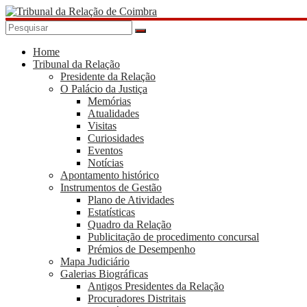
Skip
to
content
Tribunal
da
Home
Tribunal da Relação
Relação
Presidente da Relação
de
O Palácio da Justiça
Coimbra
Memórias
Atualidades
Visitas
Curiosidades
Eventos
Notícias
Apontamento histórico
Instrumentos de Gestão
Plano de Atividades
Estatísticas
Quadro da Relação
Publicitação de procedimento concursal
Prémios de Desempenho
Mapa Judiciário
Galerias Biográficas
Antigos Presidentes da Relação
Procuradores Distritais