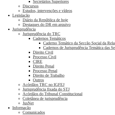
Secretários Superiores
Discursos
Estudos, intervenções e vídeos
Legislação
Diário da República de hoje
Destaques do DR em arquivo
Jurisprudência
Jurisprudência do TRC
Cadernos Temáticos
Caderno Temático da Secção Social da Rel
Cadernos de Jurisprudência Temática das S
Direito Civil
Processo Civil
CIRE
Direito Penal
Processo Penal
Direito de Trabalho
Outros
Acórdãos TRC no IGFEJ
Jurisprudência fixada do STJ
Acórdãos do Tribunal Constitucional
Coletânea de jurisprudência
JusNet
Informação
Comunicados