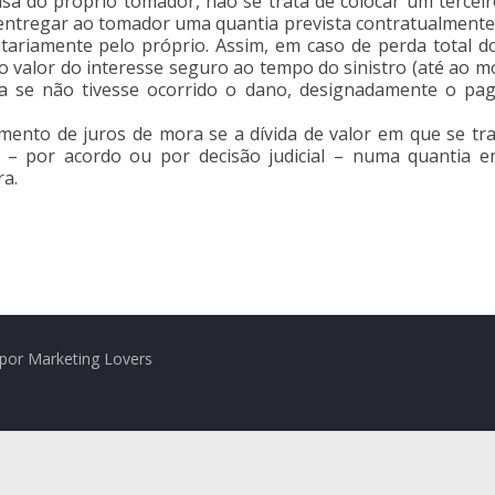
a do próprio tomador, não se trata de colocar um terceir
e entregar ao tomador uma quantia prevista contratualmente 
riamente pelo próprio. Assim, em caso de perda total do 
o valor do interesse seguro ao tempo do sinistro (até ao m
tiria se não tivesse ocorrido o dano, designadamente o
ento de juros de mora se a dívida de valor em que se tra
da – por acordo ou por decisão judicial – numa quantia e
a.
por Marketing Lovers