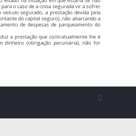
o lesado na situação em que estaria se não
para o caso de a coisa segurada vir a sofrer
veículo segurado, a prestação devida pela
ontante do capital seguro), não abarcando a
 pagamento de despesas de parqueamento do
duz a prestação que contratualmente lhe é
m dinheiro (obrigação pecuniária), não for