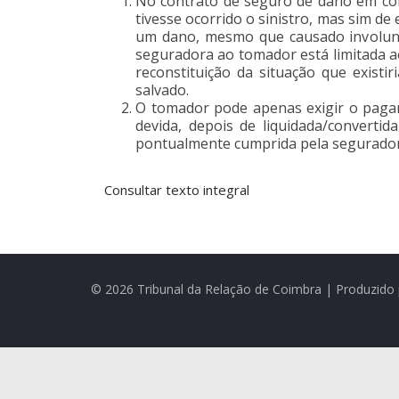
No contrato de seguro de dano em cois
tivesse ocorrido o sinistro, mas sim d
um dano, mesmo que causado involunta
seguradora ao tomador está limitada a
reconstituição da situação que exis
salvado.
O tomador pode apenas exigir o pagam
devida, depois de liquidada/converti
pontualmente cumprida pela segurador
Consultar texto integral
© 2026 Tribunal da Relação de Coimbra | Produzido 