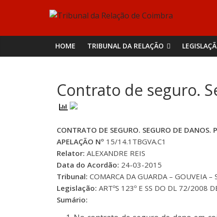
Skip
Tribunal
to
content
da
HOME
TRIBUNAL DA RELAÇÃO
LEGISLAÇ
Relação
Contrato de seguro. S
de
Coimbra
CONTRATO DE SEGURO. SEGURO DE DANOS. P
APELAÇÃO Nº
15/14.1TBGVA.C1
Relator:
ALEXANDRE REIS
Data do Acordão:
24-03-2015
Tribunal:
COMARCA DA GUARDA – GOUVEIA – S
Legislação:
ARTºS 123º E SS DO DL 72/2008 DE
Sumário: