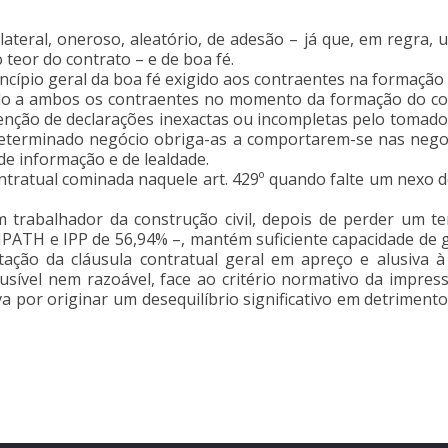
ateral, oneroso, aleatório, de adesão – já que, em regra, 
teor do contrato – e de boa fé.
incípio geral da boa fé exigido aos contraentes na formação 
ido a ambos os contraentes no momento da formação do co
venção de declarações inexactas ou incompletas pelo tomado
determinado negócio obriga-as a comportarem-se nas negoc
de informação e de lealdade.
contratual cominada naquele art. 429º quando falte um nexo
 trabalhador da construção civil, depois de perder um 
de IPATH e IPP de 56,94% –, mantém suficiente capacidade d
tação da cláusula contratual geral em apreço e alusiva à 
usível nem razoável, face ao critério normativo da impress
va por originar um desequilíbrio significativo em detriment