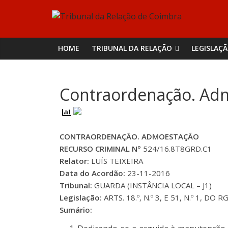
Skip
Tribunal
to
content
da
HOME
TRIBUNAL DA RELAÇÃO
LEGISLAÇ
Relação
Contraordenação. Ad
de
Coimbra
CONTRAORDENAÇÃO. ADMOESTAÇÃO
RECURSO CRIMINAL Nº
524/16.8T8GRD.C1
Relator:
LUÍS TEIXEIRA
Data do Acordão:
23-11-2016
Tribunal:
GUARDA (INSTÂNCIA LOCAL – J1)
Legislação:
ARTS. 18.º, N.º 3, E 51, N.º 1, DO 
Sumário: