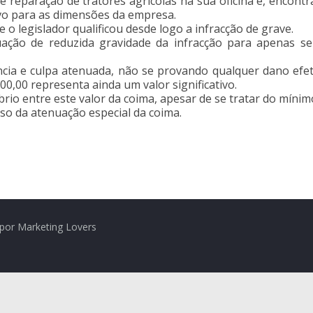
 reparação de tratores agrícolas na sua oficina e, encontr
ivo para as dimensões da empresa.
o legislador qualificou desde logo a infracção de grave.
uação de reduzida gravidade da infracção para apenas s
cia e culpa atenuada, não se provando qualquer dano efet
0,00 representa ainda um valor significativo.
io entre este valor da coima, apesar de se tratar do mínimo 
 uso da atenuação especial da coima.
por Marketing Lovers