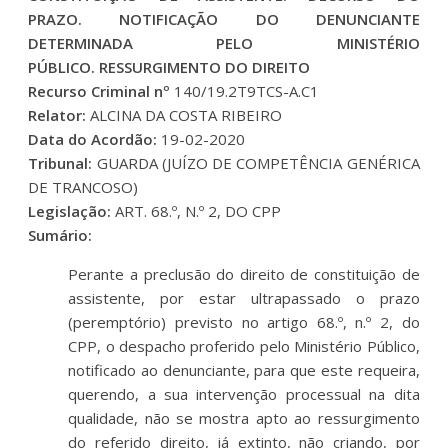
PRAZO. NOTIFICAÇÃO DO DENUNCIANTE
DETERMINADA PELO MINISTÉRIO
PÚBLICO. RESSURGIMENTO DO DIREITO
Recurso Criminal nº
140/19.2T9TCS-A.C1
Relator:
ALCINA DA COSTA RIBEIRO
Data do Acordão:
19-02-2020
Tribunal:
GUARDA (JUÍZO DE COMPETÊNCIA GENÉRICA
DE TRANCOSO)
Legislação:
ART. 68.º, N.º 2, DO CPP
Sumário:
Perante a preclusão do direito de constituição de
assistente, por estar ultrapassado o prazo
(peremptório) previsto no artigo 68.º, n.º 2, do
CPP, o despacho proferido pelo Ministério Público,
notificado ao denunciante, para que este requeira,
querendo, a sua intervenção processual na dita
qualidade, não se mostra apto ao ressurgimento
do referido direito, já extinto, não criando, por