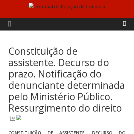
Skip
to
Tribunal
content
da
Relação
Constituição de
assistente. Decurso do
de
prazo. Notificação do
Coimbra
denunciante determinada
pelo Ministério Público.
Ressurgimento do direito
CONSTITUIÇÃO DE ASSISTENTE. DECURSO DO