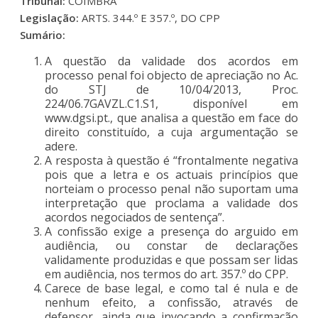
Tribunal:
COIMBRA
Legislação:
ARTS. 344.º E 357.º, DO CPP
Sumário:
A questão da validade dos acordos em
processo penal foi objecto de apreciação no Ac.
do STJ de 10/04/2013, Proc.
224/06.7GAVZL.C1.S1, disponível em
www.dgsi.pt., que analisa a questão em face do
direito constituído, a cuja argumentação se
adere.
A resposta à questão é “frontalmente negativa
pois que a letra e os actuais princípios que
norteiam o processo penal não suportam uma
interpretação que proclama a validade dos
acordos negociados de sentença”.
A confissão exige a presença do arguido em
audiência, ou constar de declarações
validamente produzidas e que possam ser lidas
em audiência, nos termos do art. 357.º do CPP.
Carece de base legal, e como tal é nula e de
nenhum efeito, a confissão, através de
defensor, ainda que invocando a confirmação