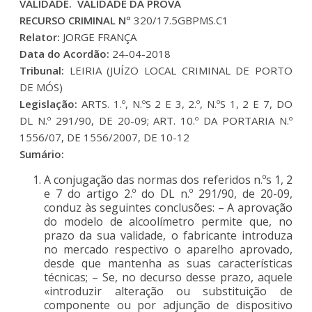
VALIDADE. VALIDADE DA PROVA
RECURSO CRIMINAL Nº
320/17.5GBPMS.C1
Relator:
JORGE FRANÇA
Data do Acordão:
24-04-2018
Tribunal:
LEIRIA (JUÍZO LOCAL CRIMINAL DE PORTO
DE MÓS)
Legislação:
ARTS. 1.º, N.ºS 2 E 3, 2.º, N.ºS 1, 2 E 7, DO
DL N.º 291/90, DE 20-09; ART. 10.º DA PORTARIA N.º
1556/07, DE 1556/2007, DE 10-12
Sumário:
A conjugação das normas dos referidos n.ºs 1, 2
e 7 do artigo 2.º do DL n.º 291/90, de 20-09,
conduz às seguintes conclusões: – A aprovação
do modelo de alcoolímetro permite que, no
prazo da sua validade, o fabricante introduza
no mercado respectivo o aparelho aprovado,
desde que mantenha as suas características
técnicas; – Se, no decurso desse prazo, aquele
«introduzir alteração ou substituição de
componente ou por adjunção de dispositivo