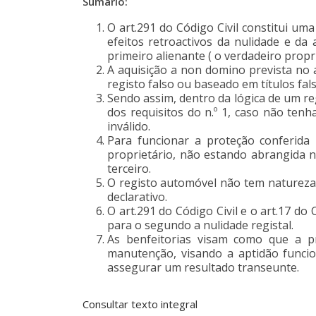
Sumário:
O art.291 do Código Civil constitui um
efeitos retroactivos da nulidade e da
primeiro alienante ( o verdadeiro propri
A aquisição a non domino prevista no a
registo falso ou baseado em títulos fal
Sendo assim, dentro da lógica de um reg
dos requisitos do n.º 1, caso não tenh
inválido.
Para funcionar a proteção conferida p
proprietário, não estando abrangida 
terceiro.
O registo automóvel não tem natureza 
declarativo.
O art.291 do Código Civil e o art.17 do
para o segundo a nulidade registal.
As benfeitorias visam como que a p
manutenção, visando a aptidão funcion
assegurar um resultado transeunte.
Consultar texto integral