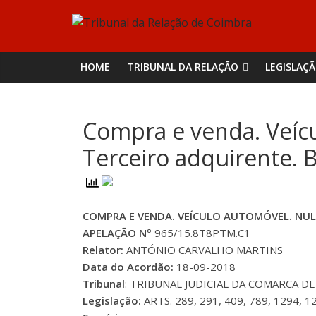
Skip
Tribunal
to
content
da
HOME
TRIBUNAL DA RELAÇÃO
LEGISLAÇ
Relação
Compra e venda. Veícul
de
Terceiro adquirente. B
Coimbra
COMPRA E VENDA. VEÍCULO AUTOMÓVEL. NULID
APELAÇÃO Nº
965/15.8T8PTM.C1
Relator:
ANTÓNIO CARVALHO MARTINS
Data do Acordão:
18-09-2018
Tribunal
: TRIBUNAL JUDICIAL DA COMARCA DE C
Legislação:
ARTS. 289, 291, 409, 789, 1294, 1