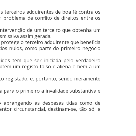
os terceiros adquirentes de boa fé contra os
m problema de conflito de direitos entre os
da intervenção de um terceiro que obtenha um
nsmissiva assim gerada.
o protege o terceiro adquirente que beneficia
ócios nulos, como parte do primeiro negócio
lidos tem que ser iniciada pelo verdadeiro
obtém um registo falso e aliena o bem a um
cto registado, e, portanto, sendo meramente
ca para o primeiro a invalidade substantiva e
não abrangendo as despesas tidas como de
tor circunstancial, destinam-se, tão só, a