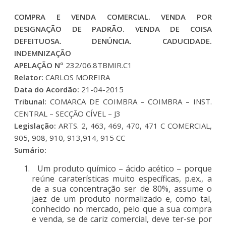
COMPRA E VENDA COMERCIAL. VENDA POR
DESIGNAÇÃO DE PADRÃO. VENDA DE COISA
DEFEITUOSA. DENÚNCIA. CADUCIDADE.
INDEMNIZAÇÃO
APELAÇÃO Nº
232/06.8TBMIR.C1
Relator:
CARLOS MOREIRA
Data do Acordão:
21-04-2015
Tribunal:
COMARCA DE COIMBRA – COIMBRA – INST.
CENTRAL – SECÇÃO CÍVEL – J3
Legislação:
ARTS. 2, 463, 469, 470, 471 C COMERCIAL,
905, 908, 910, 913,914, 915 CC
Sumário:
Um produto químico – ácido acético – porque
reúne caraterísticas muito específicas, p.ex., a
de a sua concentração ser de 80%, assume o
jaez de um produto normalizado e, como tal,
conhecido no mercado, pelo que a sua compra
e venda, se de cariz comercial, deve ter-se por