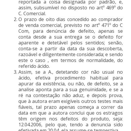
reportada a coisa designada por padrão, e,
assim, subsumível no disposto no artº 469º do
C. Comercial.
O prazo de oito dias concedido ao comprador
de venda comercial, previsto no artº 471º do C
Com, para denúncia de defeito, apenas se
conta desde a sua entrega se o defeito for
aparente e detetável pelos sentidos; senão,
conta-se a partir da data da sua descoberta,
razoável e diligentemente considerada; e sendo
este o caso , em termos de normalidade, do
referido ácido.
Assim, se a A., detetando cor não usual no
ácido, efetiva procedimento habitual para
apurar da existência, ou não, de defeito, se a
analise aponta para a sua genuinidade, e se a
ré na contestação não aduz, e depois prova,
que à autora eram exigíveis outros testes mais
fiáveis, tal prazo apenas começa a correr da
data em que a autora conclui que os estragos
têm origem nos defeitos do produto, seja:
12.04.2006, pelo que, tendo a denuncia sido
efetivada em 20.04, ela assume-se tempestiva.