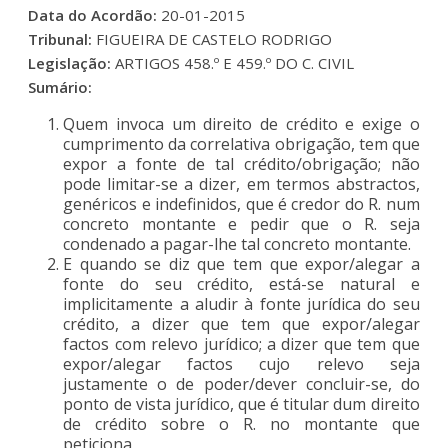
Data do Acordão:
20-01-2015
Tribunal:
FIGUEIRA DE CASTELO RODRIGO
Legislação:
ARTIGOS 458.º E 459.º DO C. CIVIL
Sumário:
Quem invoca um direito de crédito e exige o
cumprimento da correlativa obrigação, tem que
expor a fonte de tal crédito/obrigação; não
pode limitar-se a dizer, em termos abstractos,
genéricos e indefinidos, que é credor do R. num
concreto montante e pedir que o R. seja
condenado a pagar-lhe tal concreto montante.
E quando se diz que tem que expor/alegar a
fonte do seu crédito, está-se natural e
implicitamente a aludir à fonte jurídica do seu
crédito, a dizer que tem que expor/alegar
factos com relevo jurídico; a dizer que tem que
expor/alegar factos cujo relevo seja
justamente o de poder/dever concluir-se, do
ponto de vista jurídico, que é titular dum direito
de crédito sobre o R. no montante que
peticiona