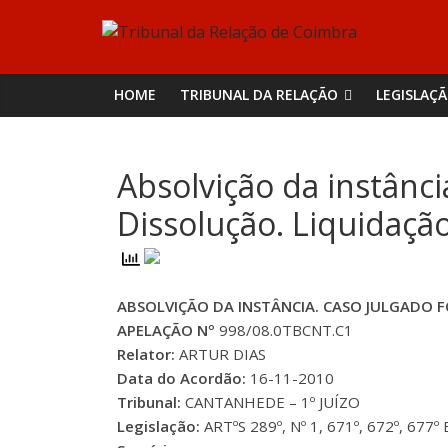
Skip
Tribunal
to
content
da
HOME
TRIBUNAL DA RELAÇÃO
LEGISLAÇ
Relação
Absolvição da instânci
de
Dissolução. Liquidaçã
Coimbra
ABSOLVIÇÃO DA INSTÂNCIA. CASO JULGADO 
APELAÇÃO Nº
998/08.0TBCNT.C1
Relator:
ARTUR DIAS
Data do Acordão:
16-11-2010
Tribunal:
CANTANHEDE – 1º JUÍZO
Legislação:
ARTºS 289º, Nº 1, 671º, 672º, 677º