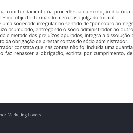
cia, com fundamento na procedência da excepção dilatória 
mesmo objecto, formando mero caso julgado formal.
e uma sociedade irregular no sentido de “pôr cobro ao negó
juízo acumulado, entregando o sócio administrador ao outro
tido e metade dos prejuízos apurados, integra a dissolução 
o da obrigação de prestar contas do sócio administrador.
ador constata que nas contas não foi incluída uma quantia r
não faz renascer a obrigação, extinta por cumprimento, 
por Marketing Lovers