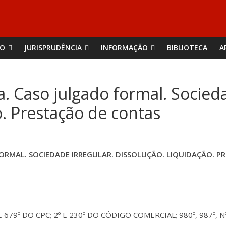
ÃO
JURISPRUDÊNCIA
INFORMAÇÃO
BIBLIOTECA
A
a. Caso julgado formal. Socieda
o. Prestação de contas
FORMAL. SOCIEDADE IRREGULAR. DISSOLUÇÃO. LIQUIDAÇÃO. 
 E 679º DO CPC; 2º E 230º DO CÓDIGO COMERCIAL; 980º, 987º, Nº 