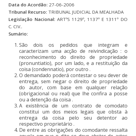
Data do Acordão:
27-06-2006
Tribunal Recurso:
TRIBUNAL JUDICIAL DA MEALHADA
Legislação Nacional:
ARTºS 1129º, 1137º E 1311º DO
C. CIV..
Sumário:
São dois os pedidos que integram e
caracterizam uma acção de reivindicação : o
reconhecimento do direito de propriedade
(pronuntiatio), por um lado, e a restituição da
coisa (condennatio), por outro .
O demandado poderá contestar o seu dever de
entrega, sem negar o direito de propriedade
do autor, com base em qualquer relação
(obrigacional ou real) que lhe confira a posse
ou a detenção da coisa .
A existência de um contrato de comodato
constitui um dos meios legais que obsta à
entrega da coisa pelo seu detentor ao
respectivo proprietário .
De entre as obrigações do comodante ressalta
aquela em que o dito se deve abster de actos