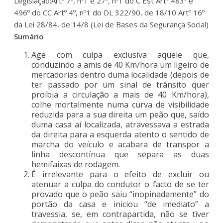
Legislação:Artº 7º, nº1 e 27º, nº1 do C Est Artº 483º e
496º do CC Artº 4º, nº1 do DL 322/90, de 18/10 Artº 16º
da Lei 28/84, de 14/8 (Lei de Bases da Segurança Social)
Sumário
Age com culpa exclusiva aquele que,
conduzindo a amis de 40 Km/hora um ligeiro de
mercadorias dentro duma localidade (depois de
ter passado por um sinal de trânsito quer
proíbia a circulação a mais de 40 Km/hora),
colhe mortalmente numa curva de visibilidade
reduzida para a sua direita um peão que, saído
duma casa aí localizada, atravessava a estrada
da direita para a esquerda atento o sentido de
marcha do veículo e acabara de transpor a
linha descontínua que separa as duas
hemifaixas de rodagem.
É irrelevante para o efeito de excluir ou
atenuar a culpa do condutor o facto de se ter
provado que o peão saiu “inopinadamente” do
portão da casa e iniciou “de imediato” a
travessia, se, em contrapartida, não se tiver