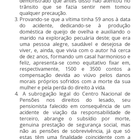
demonstrado que antes disso não atentou no
trânsito que se fazia sentir nem tomou
qualquer precaução.
Provando-se que a vítima tinha 59 anos à data
do acidente, dedicando-se à produção
doméstica de queijo de ovelha e auxiliando o
marido na exploração pecuária deste; que era
uma pessoa alegre, saudável e desejosa de
viver, e, ainda, que vivia com o autor há cerca
de dez anos, formando um casal harmonioso e
feliz, apresenta-se como equitativo fixar em,
respectivamente, 1500 e 3500 contos a
compensação devida ao viúvo pelos danos
morais próprios sofridos com a morte da sua
mulher e pela perda do direito à vida.
A subrogação legal do Centro Nacional de
Pensões nos direitos do lesado, seu
pensionista falecido em consequência de um
acidente de viação da responsabilidade de
terceiro, abrange o subsídio por morte,
genuina prestação de segurança social, mas
não as pensões de sobrevivência, já que só
estas têm uma finalidade coincidente com a