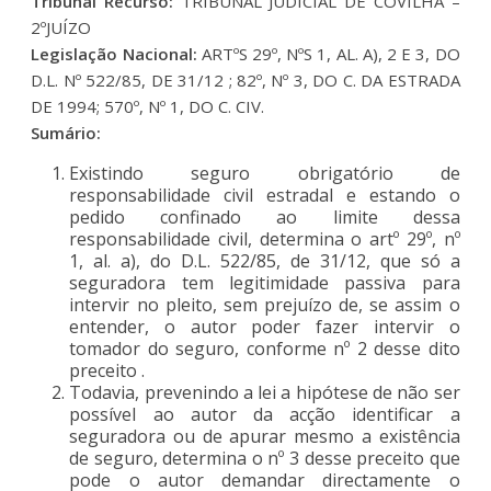
Tribunal Recurso:
TRIBUNAL JUDICIAL DE COVILHÃ –
2ºJUÍZO
Legislação Nacional:
ARTºS 29º, NºS 1, AL. A), 2 E 3, DO
D.L. Nº 522/85, DE 31/12 ; 82º, Nº 3, DO C. DA ESTRADA
DE 1994; 570º, Nº 1, DO C. CIV.
Sumário:
Existindo seguro obrigatório de
responsabilidade civil estradal e estando o
pedido confinado ao limite dessa
responsabilidade civil, determina o artº 29º, nº
1, al. a), do D.L. 522/85, de 31/12, que só a
seguradora tem legitimidade passiva para
intervir no pleito, sem prejuízo de, se assim o
entender, o autor poder fazer intervir o
tomador do seguro, conforme nº 2 desse dito
preceito .
Todavia, prevenindo a lei a hipótese de não ser
possível ao autor da acção identificar a
seguradora ou de apurar mesmo a existência
de seguro, determina o nº 3 desse preceito que
pode o autor demandar directamente o