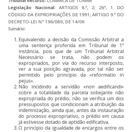
Tribunal Recurso:
COMARCA DE TOMAR
Legislação Nacional:
ARTIGOS 8.º, 2; 26º, 1 DO
CÓDIGO DA EXPROPRIAÇÕES DE 1991; ARTIGO 9.º DO
DECRETO-LEI N.º 196/089, DE 14/06
Sumário:
Equivalendo a decisão da Comissão Arbitral a
uma sentença proferida em Tribunal de 1ª
instância, pois que de um Tribunal Arbitral
Necessário se trata, não podem os
expropriados, por via do recurso interposto,
ver a sua posição agravada, por tal não ser
permitido pelo princípio da «reformatio in
pejus».
Não incidindo a servidão «non aedificandi»
sobre a totalidade da parcela sobejante não
expropriada do prédio, não se verifica um dos
pressupostos que condicionam a atribuição da
indemnização, ainda que, antes da instauração
do processo expropriativo, o prédio em causa
já estivesse dotado de aptidão edificativa.
O princípio da igualdade de encargos entre os