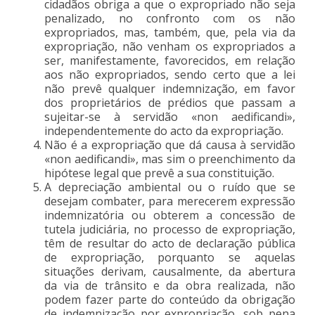
cidadãos obriga a que o expropriado não seja
penalizado, no confronto com os não
expropriados, mas, também, que, pela via da
expropriação, não venham os expropriados a
ser, manifestamente, favorecidos, em relação
aos não expropriados, sendo certo que a lei
não prevê qualquer indemnização, em favor
dos proprietários de prédios que passam a
sujeitar-se à servidão «non aedificandi»,
independentemente do acto da expropriação.
Não é a expropriação que dá causa à servidão
«non aedificandi», mas sim o preenchimento da
hipótese legal que prevê a sua constituição.
A depreciação ambiental ou o ruído que se
desejam combater, para merecerem expressão
indemnizatória ou obterem a concessão de
tutela judiciária, no processo de expropriação,
têm de resultar do acto de declaração pública
de expropriação, porquanto se aquelas
situações derivam, causalmente, da abertura
da via de trânsito e da obra realizada, não
podem fazer parte do conteúdo da obrigação
de indemnização por expropriação, sob pena