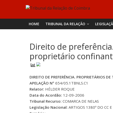
Skip
Tribunal
to
content
da
HOME
TRIBUNAL DA RELAÇÃO
LEGISLAÇ
Relação
Direito de preferência
de
proprietário confinan
Coimbra
DIREITO DE PREFERÊNCIA. PROPRIETÁRIOS D
APELAÇÃO Nº
654/05.1TBNLS.C1
Relator:
HÉLDER ROQUE
Data do Acordão:
12-09-2006
Tribunal Recurso:
COMARCA DE NELAS
Legislação Nacional:
ARTIGOS 1380º DO CC E