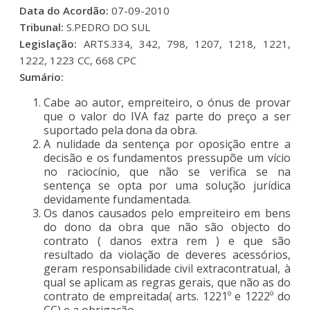
Data do Acordão:
07-09-2010
Tribunal:
S.PEDRO DO SUL
Legislação:
ARTS.334, 342, 798, 1207, 1218, 1221,
1222, 1223 CC, 668 CPC
Sumário:
Cabe ao autor, empreiteiro, o ónus de provar
que o valor do IVA faz parte do preço a ser
suportado pela dona da obra.
A nulidade da sentença por oposição entre a
decisão e os fundamentos pressupõe um vício
no raciocínio, que não se verifica se na
sentença se opta por uma solução jurídica
devidamente fundamentada.
Os danos causados pelo empreiteiro em bens
do dono da obra que não são objecto do
contrato ( danos extra rem ) e que são
resultado da violação de deveres acessórios,
geram responsabilidade civil extracontratual, à
qual se aplicam as regras gerais, que não as do
contrato de empreitada( arts. 1221º e 1222º do
CC) e a obrigação.