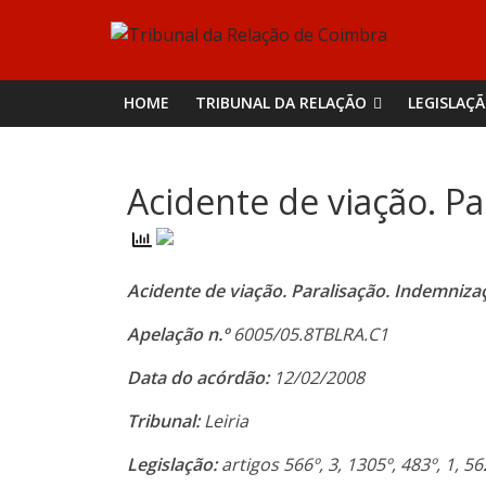
Skip
Tribunal
to
content
da
HOME
TRIBUNAL DA RELAÇÃO
LEGISLAÇ
Relação
Acidente de viação. P
de
Coimbra
Acidente de viação. Paralisação. Indemniza
Apelação n.º
6005/05.8TBLRA.C1
Data do acórdão:
12/02/2008
Tribunal:
Leiria
Legislação:
artigos 566º, 3, 1305º, 483º, 1, 56