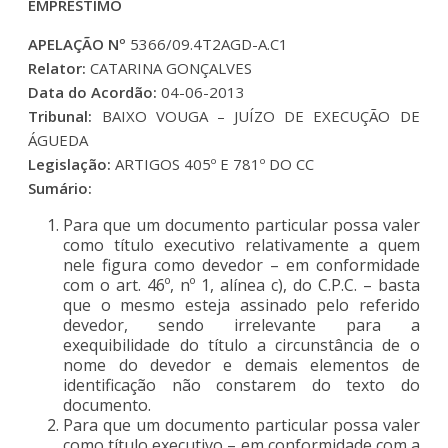
EMPRÉSTIMO
APELAÇÃO Nº
5366/09.4T2AGD-A.C1
Relator:
CATARINA GONÇALVES
Data do Acordão:
04-06-2013
Tribunal:
BAIXO VOUGA – JUÍZO DE EXECUÇÃO DE
ÁGUEDA
Legislação:
ARTIGOS 405º E 781º DO CC
Sumário:
Para que um documento particular possa valer
como título executivo relativamente a quem
nele figura como devedor – em conformidade
com o art. 46º, nº 1, alínea c), do C.P.C. – basta
que o mesmo esteja assinado pelo referido
devedor, sendo irrelevante para a
exequibilidade do título a circunstância de o
nome do devedor e demais elementos de
identificação não constarem do texto do
documento.
Para que um documento particular possa valer
como título executivo – em conformidade com a