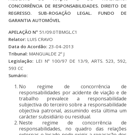
CONCORRÊNCIA DE RESPONSABILIDADES. DIREITO DE
REGRESSO. SUB-ROGAÇÃO LEGAL. FUNDO DE
GARANTIA AUTOMÓVEL
APELAÇÃO Nº
51/09.0TBMGL.C1
Relator:
LUIS CRAVO
Data do Acordão:
23-04-2013
Tribunal:
MANGUALDE 2º J
Legislação:
LEI Nº 100/97 DE 13/9, ARTS. 523, 592,
593 CC
Sumário:
No regime de concorrência de
responsabilidades por acidente de viação e de
trabalho prevalece a responsabilidade
subjectiva do terceiro sobre a responsabilidade
objectiva patronal, assumindo esta última um
carácter subsidiário ou residual.
Neste regime de concorrência de
responsabilidades, no quadro das relações
externas o lesado pode exigir a reparação dos