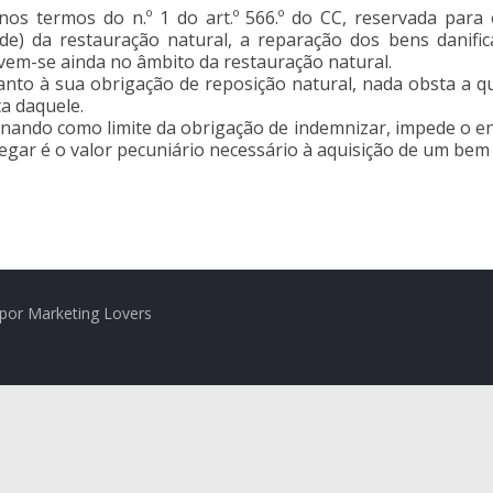
os termos do n.º 1 do art.º 566.º do CC, reservada para o
ade) da restauração natural, a reparação dos bens danifi
vem-se ainda no âmbito da restauração natural.
nto à sua obrigação de reposição natural, nada obsta a qu
ta daquele.
ionando como limite da obrigação de indemnizar, impede o e
regar é o valor pecuniário necessário à aquisição de um bem
por Marketing Lovers