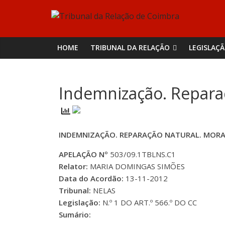
Skip
Tribunal
to
content
da
HOME
TRIBUNAL DA RELAÇÃO
LEGISLAÇ
Relação
Indemnização. Repara
de
Coimbra
INDEMNIZAÇÃO. REPARAÇÃO NATURAL. MOR
APELAÇÃO Nº
503/09.1TBLNS.C1
Relator:
MARIA DOMINGAS SIMÕES
Data do Acordão:
13-11-2012
Tribunal:
NELAS
Legislação:
N.º 1 DO ART.º 566.º DO CC
Sumário: