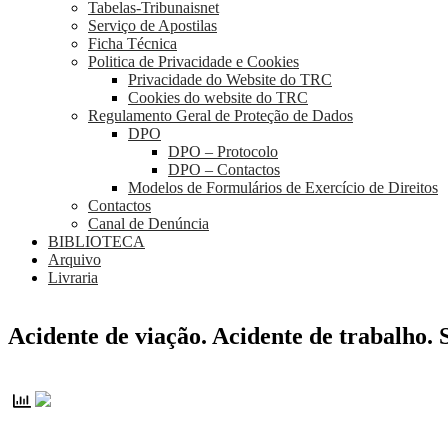
Tabelas-Tribunaisnet
Serviço de Apostilas
Ficha Técnica
Politica de Privacidade e Cookies
Privacidade do Website do TRC
Cookies do website do TRC
Regulamento Geral de Proteção de Dados
DPO
DPO – Protocolo
DPO – Contactos
Modelos de Formulários de Exercício de Direitos
Contactos
Canal de Denúncia
BIBLIOTECA
Arquivo
Livraria
Acidente de viação. Acidente de trabalho.