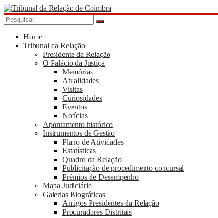
Skip
to
content
Tribunal
da
Home
Tribunal da Relação
Relação
Presidente da Relação
de
O Palácio da Justiça
Coimbra
Memórias
Atualidades
Visitas
Curiosidades
Eventos
Notícias
Apontamento histórico
Instrumentos de Gestão
Plano de Atividades
Estatísticas
Quadro da Relação
Publicitação de procedimento concursal
Prémios de Desempenho
Mapa Judiciário
Galerias Biográficas
Antigos Presidentes da Relação
Procuradores Distritais