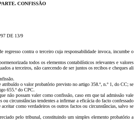
 PARTE. CONFISSÃO
/97 DE 13/9
e regresso contra o terceiro cuja responsabilidade invoca, incumbe o
ormenorizada todos os elementos contabilísticos relevantes e valores
dos a terceiros, não carecendo de ser juntos os recibos e cheques ali
nfissão.
atribuído o valor probatório previsto no artigo 358.º, n.º 1, do CC; se
tigo 655.º do CPC.
 que não possam valer como confissão, caso em que tal admissão vale
 ou circunstâncias tendentes a infirmar a eficácia do facto confessado
aceitar como verdadeiros os outros factos ou circunstâncias, salvo se
eciado pelo tribunal, constituindo um simples elemento probatório a