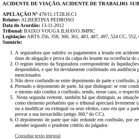
ACIDENTE DE VIAÇÃO. ACIDENTE DE TRABALHO. SU
APELAÇÃO Nº
470/11.1T2ILH.C1
Relator:
ALBERTINA PEDROSO
Data do Acordão:
13-11-2012
Tribunal:
BAIXO VOUGA ILHAVO JMPIC
Legislação:
ARTS.356, 358, 360, 361, 483, 487, 497, 524 CC, 55
Sumário:
A seguradora que satisfez os pagamentos a lesada em acidente 
ónus de alegação e prova da culpa do lesante na ocorrência do 
O registo interno da Seguradora correspondente às liquidações
despendidos, e que foi devidamente confirmado em audiência pel
mencionados
Não deve confundir-se entre depoimento de parte e confissão, já
Prestado o depoimento de parte, há que distinguir: se este condu
o mesmo não conduz a confissão, sendo, nesse caso, o respectiv
Nesta segunda vertente, também há que distinguir, as situaçõ
como elemento probatório que o tribunal apreciará livremente (a
ou a modificar ou extinguir os seus efeitos, caso em que a par
provar a sua inexactidão (artigo 360.º do CC).
O depoimento de parte que não redunde em confissão, por resp
atender segundo o prudente critério do julgador.
Consultar texto integral