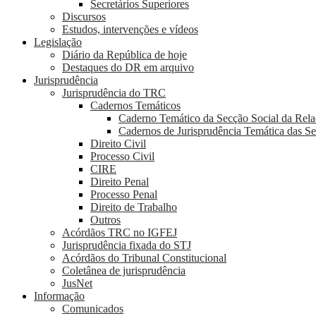
Secretários Superiores
Discursos
Estudos, intervenções e vídeos
Legislação
Diário da República de hoje
Destaques do DR em arquivo
Jurisprudência
Jurisprudência do TRC
Cadernos Temáticos
Caderno Temático da Secção Social da Rel
Cadernos de Jurisprudência Temática das S
Direito Civil
Processo Civil
CIRE
Direito Penal
Processo Penal
Direito de Trabalho
Outros
Acórdãos TRC no IGFEJ
Jurisprudência fixada do STJ
Acórdãos do Tribunal Constitucional
Coletânea de jurisprudência
JusNet
Informação
Comunicados