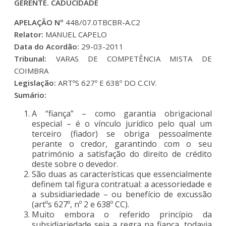
GERENTE. CADUCIDADE
APELAÇÃO Nº
448/07.0TBCBR-A.C2
Relator:
MANUEL CAPELO
Data do Acordão:
29-03-2011
Tribunal:
VARAS DE COMPETÊNCIA MISTA DE
COIMBRA
Legislação:
ARTºS 627º E 638º DO C.CIV.
Sumário:
A “fiança” – como garantia obrigacional
especial – é o vínculo jurídico pelo qual um
terceiro (fiador) se obriga pessoalmente
perante o credor, garantindo com o seu
património a satisfação do direito de crédito
deste sobre o devedor.
São duas as características que essencialmente
definem tal figura contratual: a acessoriedade e
a subsidiariedade – ou benefício de excussão
(artºs 627º, nº 2 e 638º CC).
Muito embora o referido princípio da
subsidiariedade seja a regra na fiança, todavia