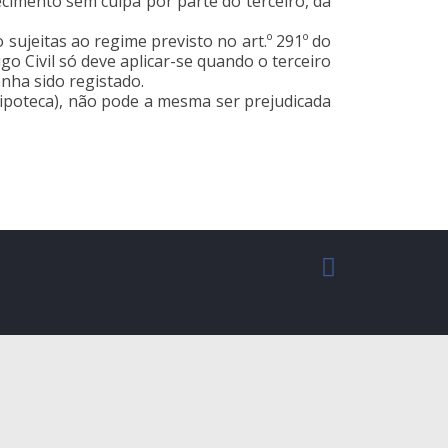
hecimento sem culpa por parte do terceiro, da
 sujeitas ao regime previsto no art.º 291º do
igo Civil só deve aplicar-se quando o terceiro
nha sido registado.
(hipoteca), não pode a mesma ser prejudicada