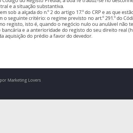
 do Código do Registo Predial, a boa fé traduz-se no descon
ral e a situação substantiva.
em sob a alçada do n.º 2 do artigo 17.º do CRP e as que estão
 o seguinte critério: o regime previsto no art.º 291.º do Cód
o registo, isto é, quando o negócio nulo ou anulável não te
bancária e a anterioridade do registo do seu direito real 
da aquisição do prédio a favor do devedor.
por Marketing Lovers