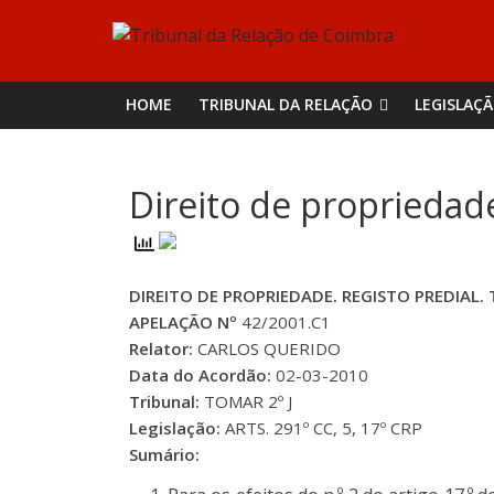
Skip
Tribunal
to
content
da
HOME
TRIBUNAL DA RELAÇÃO
LEGISLAÇ
Relação
Direito de propriedade
de
Coimbra
DIREITO DE PROPRIEDADE. REGISTO PREDIAL. 
APELAÇÃO Nº
42/2001.C1
Relator:
CARLOS QUERIDO
Data do Acordão:
02-03-2010
Tribunal:
TOMAR 2º J
Legislação:
ARTS. 291º CC, 5, 17º CRP
Sumário: