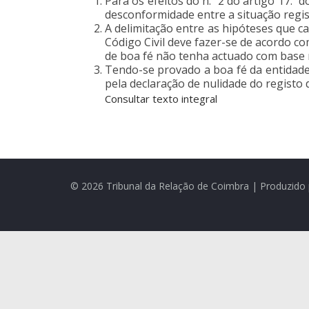
Para os efeitos do n.º 2 do artigo 17.º
desconformidade entre a situação regist
A delimitação entre as hipóteses que ca
Código Civil deve fazer-se de acordo com
de boa fé não tenha actuado com base n
Tendo-se provado a boa fé da entidade 
pela declaração de nulidade do registo 
Consultar texto integral
© 2026 Tribunal da Relação de Coimbra | Produzido 