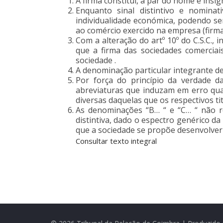
A firma constitui, a par do nome e insíg
Enquanto sinal distintivo e nominat
individualidade económica, podendo s
ao comércio exercido na empresa (firm
Com a alteração do artº 10º do C.S.C.,
que a firma das sociedades comercia
sociedade .
A denominação particular integrante de
Por força do princípio da verdade d
abreviaturas que induzam em erro quan
diversas daquelas que os respectivos t
As denominações “B… “ e “C… “ não re
distintiva, dado o espectro genérico da
que a sociedade se propõe desenvolver 
Consultar texto integral