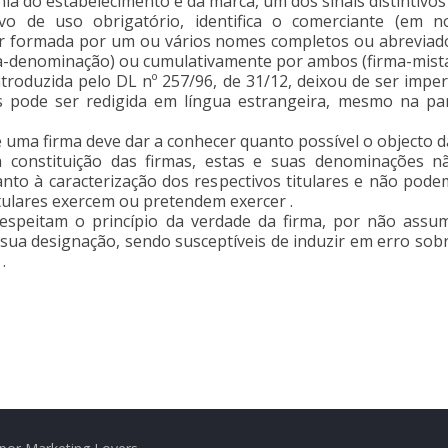
nia do estabelecimento e da marca, um dos sinais distintivos
ivo de uso obrigatório, identifica o comerciante (em 
er formada por um ou vários nomes completos ou abreviado
a-denominação) ou cumulativamente por ambos (firma-mista
 introduzida pelo DL nº 257/96, de 31/12, deixou de ser imp
is pode ser redigida em língua estrangeira, mesmo na p
 uma firma deve dar a conhecer quanto possível o objecto da
a constituição das firmas, estas e suas denominações 
to à caracterização dos respectivos titulares e não podem
itulares exercem ou pretendem exercer .
speitam o princípio da verdade da firma, por não assumi
 sua designação, sendo susceptíveis de induzir em erro sobr
.