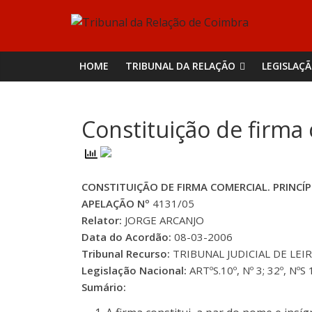
Skip
Tribunal
to
content
da
HOME
TRIBUNAL DA RELAÇÃO
LEGISLAÇ
Relação
Constituição de firma 
de
Coimbra
CONSTITUIÇÃO DE FIRMA COMERCIAL. PRINCÍ
APELAÇÃO Nº
4131/05
Relator:
JORGE ARCANJO
Data do Acordão:
08-03-2006
Tribunal Recurso:
TRIBUNAL JUDICIAL DE LEIR
Legislação Nacional:
ARTºS.10º, Nº 3; 32º, NºS 
Sumário: