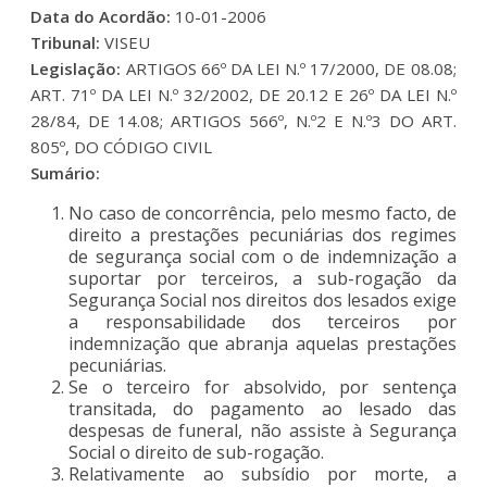
Data do Acordão:
10-01-2006
Tribunal:
VISEU
Legislação:
ARTIGOS 66º DA LEI N.º 17/2000, DE 08.08;
ART. 71º DA LEI N.º 32/2002, DE 20.12 E 26º DA LEI N.º
28/84, DE 14.08; ARTIGOS 566º, N.º2 E N.º3 DO ART.
805º, DO CÓDIGO CIVIL
Sumário:
No caso de concorrência, pelo mesmo facto, de
direito a prestações pecuniárias dos regimes
de segurança social com o de indemnização a
suportar por terceiros, a sub-rogação da
Segurança Social nos direitos dos lesados exige
a responsabilidade dos terceiros por
indemnização que abranja aquelas prestações
pecuniárias.
Se o terceiro for absolvido, por sentença
transitada, do pagamento ao lesado das
despesas de funeral, não assiste à Segurança
Social o direito de sub-rogação.
Relativamente ao subsídio por morte, a