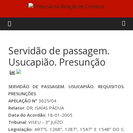
Skip
to
Tribunal
content
da
Relação
Servidão de passagem.
Usucapião. Presunção
de
Coimbra
SERVIDÃO DE PASSAGEM. USUCAPIÃO. REQUISITOS.
PRESUNÇÕES
APELAÇÃO Nº
3625/04
Relator
: DR. ISAÍAS PÁDUA
Data do Acordão
: 18-01-2005
Tribunal
: VISEU – 3º JUÍZO
Legislação
: ARTºS. 1268º, 1287º, 1547º E 1548º DO C.