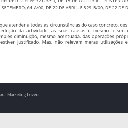
 DO DECRETO-LEI Nº 321-B/90, DE 15 DE OUTUBRO, POSTERI
E SETEMBRO, 64-A/00, DE 22 DE ABRIL, E 329-B/00, DE 22 DE
que atender a todas as circunstâncias do caso concreto, de
edução da actividade, as suas causas e mesmo o seu ca
imples diminuição, mesmo acentuada, das operações próp
 estiver justificado. Mas, não relevam meras utilizações
por Marketing Lovers