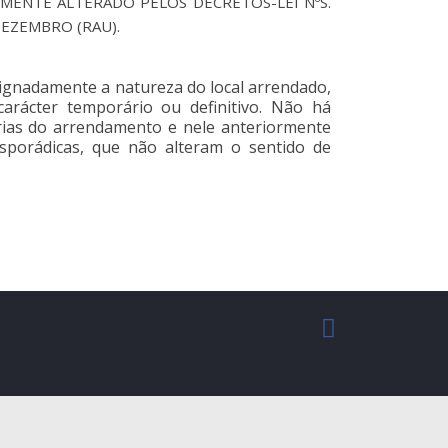
ORMENTE ALTERADO PELOS DECRETOS-LEI NºS.
 DEZEMBRO (RAU).
signadamente a natureza do local arrendado,
rácter temporário ou definitivo. Não há
rias do arrendamento e nele anteriormente
 esporádicas, que não alteram o sentido de