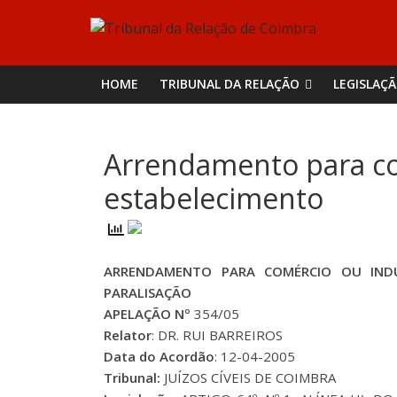
Skip
Tribunal
to
content
da
HOME
TRIBUNAL DA RELAÇÃO
LEGISLAÇ
Relação
Arrendamento para co
de
estabelecimento
Coimbra
ARRENDAMENTO PARA COMÉRCIO OU INDÚS
PARALISAÇÃO
APELAÇÃO Nº
354/05
Relator
: DR. RUI BARREIROS
Data do Acordão
: 12-04-2005
Tribunal:
JUÍZOS CÍVEIS DE COIMBRA