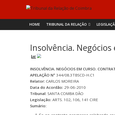
Skip
Tribunal
to
content
da
HOME
TRIBUNAL DA RELAÇÃO
LEGISLAÇ
Relação
Insolvência. Negócios
de
Coimbra
INSOLVÊNCIA. NEGÓCIOS EM CURSO. CONTR
APELAÇÃO Nº
344/08.3TBSCD-H.C1
Relator:
CARLOS MOREIRA
Data do Acordão:
29-06-2010
Tribunal:
SANTA COMBA DÃO
Legislação:
ARTS. 102, 106, 141 CIRE
Sumário: