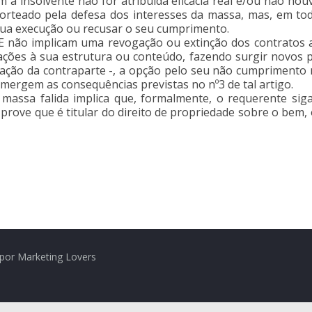
a insolvente não for atribuída eficácia real e/ou não houv
orteado pela defesa dos interesses da massa, mas, em tod
sua execução ou recusar o seu cumprimento.
RE não implicam uma revogação ou extinção dos contratos
ações à sua estrutura ou conteúdo, fazendo surgir novos p
ituação da contraparte -, a opção pelo seu não cumprimento
emergem as consequências previstas no nº3 de tal artigo.
assa falida implica que, formalmente, o requerente siga 
 prove que é titular do direito de propriedade sobre o be
por Marketing Lovers