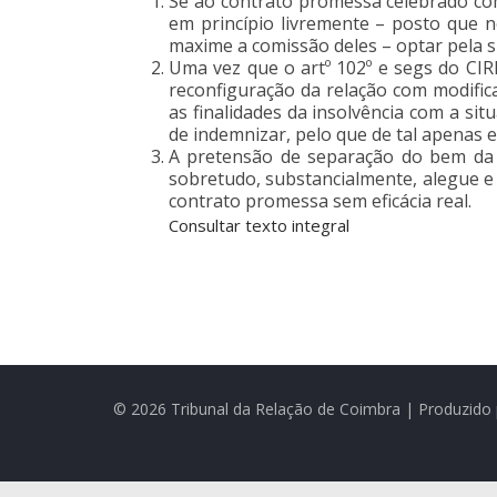
Se ao contrato promessa celebrado com 
em princípio livremente – posto que n
maxime a comissão deles – optar pela 
Uma vez que o artº 102º e segs do CI
reconfiguração da relação com modific
as finalidades da insolvência com a s
de indemnizar, pelo que de tal apenas 
A pretensão de separação do bem da m
sobretudo, substancialmente, alegue e
contrato promessa sem eficácia real.
Consultar texto integral
© 2026 Tribunal da Relação de Coimbra | Produzido 