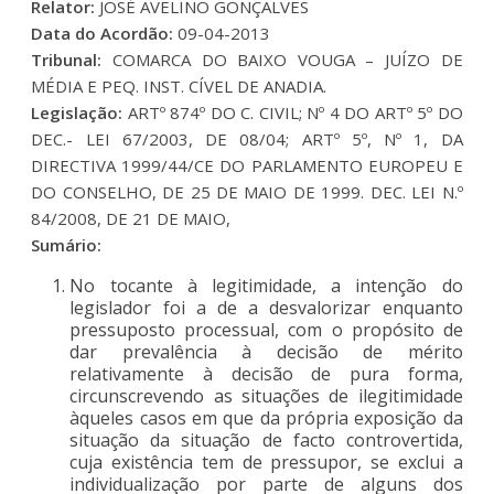
Relator:
JOSÉ AVELINO GONÇALVES
Data do Acordão:
09-04-2013
Tribunal:
COMARCA DO BAIXO VOUGA – JUÍZO DE
MÉDIA E PEQ. INST. CÍVEL DE ANADIA.
Legislação:
ARTº 874º DO C. CIVIL; Nº 4 DO ARTº 5º DO
DEC.- LEI 67/2003, DE 08/04; ARTº 5º, Nº 1, DA
DIRECTIVA 1999/44/CE DO PARLAMENTO EUROPEU E
DO CONSELHO, DE 25 DE MAIO DE 1999. DEC. LEI N.º
84/2008, DE 21 DE MAIO,
Sumário:
No tocante à legitimidade, a intenção do
legislador foi a de a desvalorizar enquanto
pressuposto processual, com o propósito de
dar prevalência à decisão de mérito
relativamente à decisão de pura forma,
circunscrevendo as situações de ilegitimidade
àqueles casos em que da própria exposição da
situação da situação de facto controvertida,
cuja existência tem de pressupor, se exclui a
individualização por parte de alguns dos