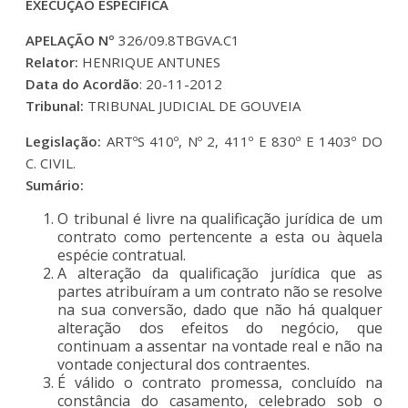
EXECUÇÃO ESPECÍFICA
APELAÇÃO Nº
326/09.8TBGVA.C1
Relator:
HENRIQUE ANTUNES
Data do Acordão
: 20-11-2012
Tribunal:
TRIBUNAL JUDICIAL DE GOUVEIA
Legislação:
ARTºS 410º, Nº 2, 411º E 830º E 1403º DO
C. CIVIL.
Sumário:
O tribunal é livre na qualificação jurídica de um
contrato como pertencente a esta ou àquela
espécie contratual.
A alteração da qualificação jurídica que as
partes atribuíram a um contrato não se resolve
na sua conversão, dado que não há qualquer
alteração dos efeitos do negócio, que
continuam a assentar na vontade real e não na
vontade conjectural dos contraentes.
É válido o contrato promessa, concluído na
constância do casamento, celebrado sob o