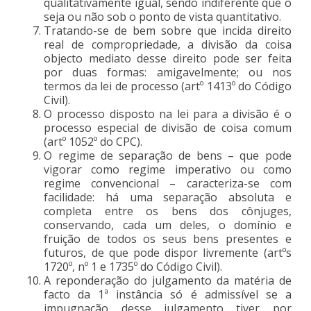
qualitativamente igual, sendo indiferente que o
seja ou não sob o ponto de vista quantitativo.
Tratando-se de bem sobre que incida direito
real de compropriedade, a divisão da coisa
objecto mediato desse direito pode ser feita
por duas formas: amigavelmente; ou nos
termos da lei de processo (artº 1413º do Código
Civil).
O processo disposto na lei para a divisão é o
processo especial de divisão de coisa comum
(artº 1052º do CPC).
O regime de separação de bens – que pode
vigorar como regime imperativo ou como
regime convencional – caracteriza-se com
facilidade: há uma separação absoluta e
completa entre os bens dos cônjuges,
conservando, cada um deles, o domínio e
fruição de todos os seus bens presentes e
futuros, de que pode dispor livremente (artºs
1720º, nº 1 e 1735º do Código Civil).
A reponderação do julgamento da matéria de
facto da 1ª instância só é admissível se a
impugnação desse julgamento tiver por